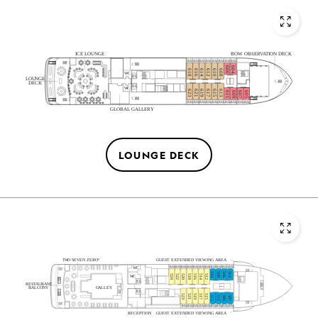
ICE LOUNGE
BOW OBSERVATION DECK
BAL.
BAL.
BAL.
BAL.
BAL.
BAL.
BAL.
BAL.
606
604
618
616
614
612
610
608
W
C
EL
LOUNGE
DECK
EL
W
C
623
621
619
617
615
613
611
609
607
605
BAL.
BAL.
BAL.
BAL.
BAL.
BAL.
BAL.
BAL.
BAL.
BAL.
GLOBAL GALLERY
LOUNGE DECK
T
W
O SEVEN ZERO°
GUEST EXTENDED VIEWING AREA
BAL.
BAL.
BAL.
BAL.
BAL.
BAL.
BAL.
BAL.
BAL.
BAL.
BAL.
W
C
510
508
506
504
524
522
520
518
516
514
512
W
C
EL
RESTAURANT
G
ALLEY
BALCONY
EL
523
521
519
517
515
513
511
509
507
BAL.
BAL.
BAL.
BAL.
BAL.
BAL.
BAL.
BAL.
BAL.
RECEPTION
GUEST EXTENDED VIEWING AREA