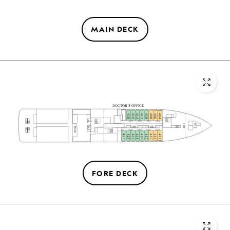
MAIN DECK
DOCTOR’S OFFICE
418
416
414
412
410
408
406
404
EL
EL
427
425
423
421
419
417
415
413
411
FORE DECK