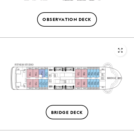
OBSERVATION DECK
FITNESS STUDIO
BAL.
BAL.
BAL.
BAL.
BAL.
BAL.
BAL.
BAL.
BAL.
BAL.
714
710
708
706
704
702
700
718
716
712
EL
BRIDGE
EL
709
707
705
703
701
711
721
719
717
715
713
BAL.
BAL.
BAL.
BAL.
BAL.
BAL.
BAL.
BAL.
BAL.
BAL.
BAL.
BRIDGE DECK